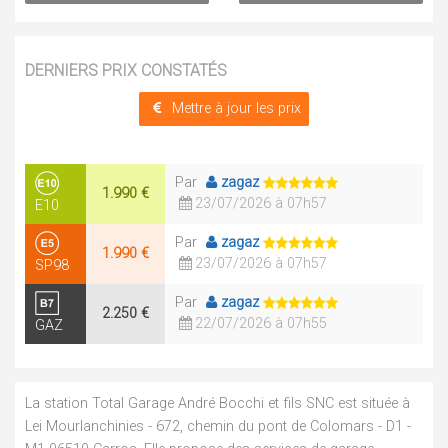
DERNIERS PRIX CONSTATÉS
Mettre à jour les prix
Par
zagaz
1.990 €
23/07/2026 à 07h57
E10
Par
zagaz
1.990 €
23/07/2026 à 07h57
SP98
Par
zagaz
2.250 €
22/07/2026 à 07h55
GAZ
La station Total Garage André Bocchi et fils SNC est située à
Lei Mourlanchinies - 672, chemin du pont de Colomars - D1 -