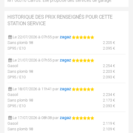
M1 06510 Carros. Elle propose des services de garage.
HISTORIQUE DES PRIX RENSEIGNÉS POUR CETTE
STATION SERVICE
Le 22/07/2026 à 07h55 par
zagaz
Sans plomb 98
2.205 €
SP95 / E10
2.095 €
Le 21/07/2026 à 07h55 par
zagaz
Gasoil
2.254 €
Sans plomb 98
2.203 €
SP95 / E10
2.093 €
Le 18/07/2026 à 11h41 par
zagaz
Gasoil
2.234 €
Sans plomb 98
2.173 €
SP95 / E10
2.093 €
Le 17/07/2026 à 08h38 par
zagaz
Gasoil
2.119 €
Sans plomb 98
2.109 €