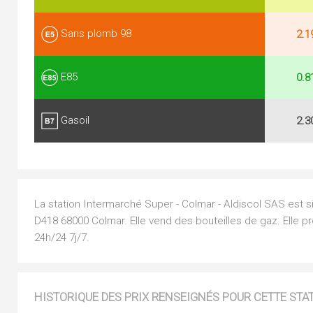
Sans plomb 98
2.1
E85
0.8
Gasoil
2.3
La station Intermarché Super - Colmar - Aldiscol SAS est si
D418 68000 Colmar. Elle vend des bouteilles de gaz. Elle 
24h/24 7j/7.
HISTORIQUE DES PRIX RENSEIGNÉS POUR CETTE STA