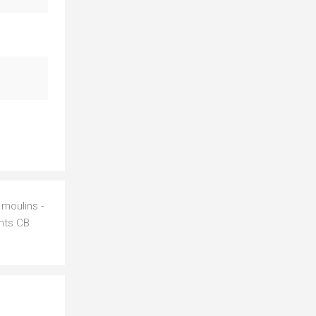
 moulins -
ents CB