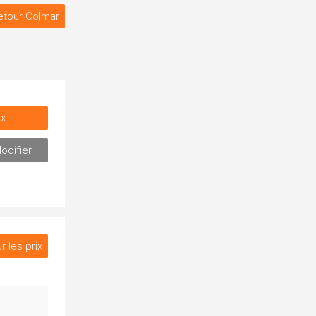
etour Colmar
ix
odifier
r les prix