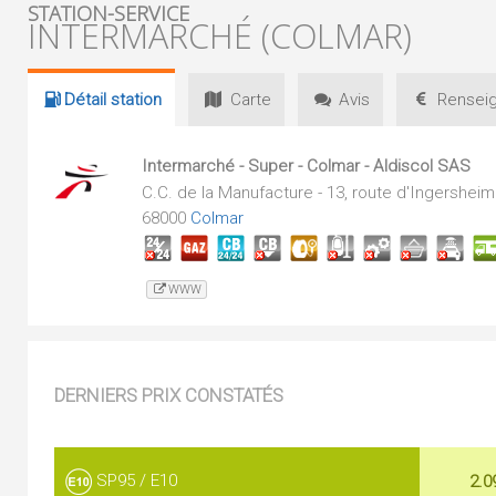
STATION-SERVICE
INTERMARCHÉ (COLMAR)
Détail
station
Carte
Avis
Renseig
Intermarché - Super - Colmar - Aldiscol SAS
C.C. de la Manufacture - 13, route d'Ingersheim 
68000
Colmar
WWW
DERNIERS PRIX CONSTATÉS
SP95 / E10
2.0