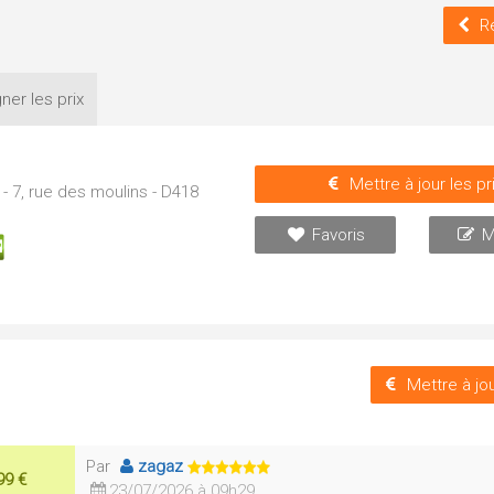
R
ner les
prix
Mettre à jour les pr
- 7, rue des moulins - D418
Favoris
M
Mettre à jou
Par
zagaz
99 €
23/07/2026 à 09h29