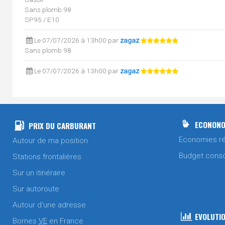
Sans plomb 98
SP95 / E10
Le 07/07/2026 à 13h00 par
zagaz
Sans plomb 98
Le 07/07/2026 à 13h00 par
zagaz
Gasoil
SP95 / E10
Le 04/07/2026 à 19h28 par
zagaz
Gasoil
ECONONO
PRIX DU CARBURANT
Sans plomb 98
Economies ré
Autour de ma position
SP95 / E10
Budget cons
Stations frontalières
Le 03/07/2026 à 09h08 par
zagaz
Sur un itinéraire
Gasoil
Sans plomb 98
Sur autoroute
SP95 / E10
Autour d'une adresse
Le 26/06/2026 à 09h19 par
zagaz
EVOLUTIO
Bornes
VE
en France
Gasoil