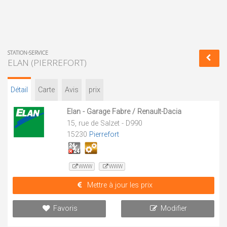
STATION-SERVICE
ELAN (PIERREFORT)
Détail
Carte
Avis
prix
Elan - Garage Fabre / Renault-Dacia
15, rue de Salzet - D990
15230
Pierrefort
WWW
WWW
Mettre à jour les prix
Favoris
Modifier