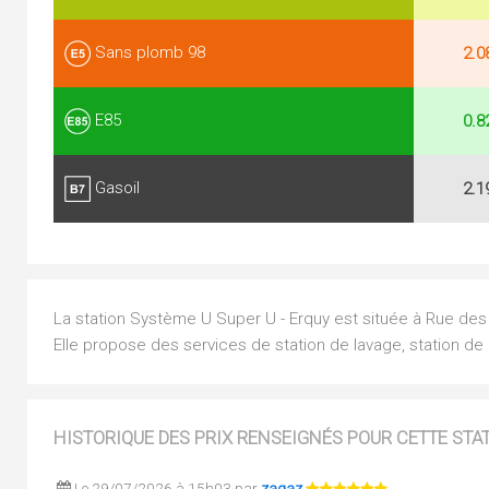
Sans plomb 98
2.0
E85
0.8
Gasoil
2.1
La station Système U Super U - Erquy est située à Rue des
Elle propose des services de station de lavage, station de
HISTORIQUE DES PRIX RENSEIGNÉS POUR CETTE STA
Le 29/07/2026 à 15h03 par
zagaz