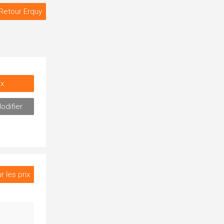
Retour Erquy
ix
odifier
r les prix