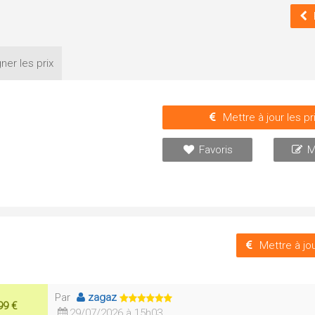
ner les
prix
Mettre à jour les pr
Favoris
M
Mettre à jou
Par
zagaz
99 €
29/07/2026 à 15h03