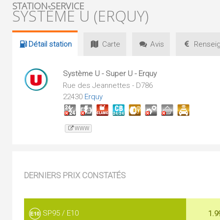
STATION-SERVICE
SYSTÈME U (ERQUY)
Détail
station
Carte
Avis
Renseig
Système U - Super U - Erquy
Rue des Jeannettes - D786
22430
Erquy
WWW
DERNIERS PRIX CONSTATÉS
SP95 / E10
1.9