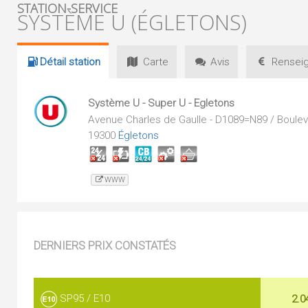
STATION-SERVICE
SYSTÈME U (ÉGLETONS)
Détail
station
Carte
Avis
Renseig
Système U - Super U - Egletons
Avenue Charles de Gaulle - D1089=N89 / Boulev
19300
Égletons
WWW
DERNIERS PRIX CONSTATÉS
SP95 / E10
2.0