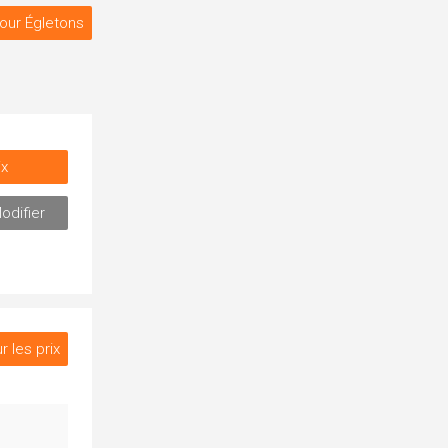
our Égletons
ix
odifier
r les prix