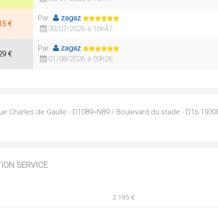
Par
zagaz
15 €
30/07/2026 à 16h47
Par
zagaz
29 €
01/08/2026 à 09h26
ue Charles de Gaulle - D1089=N89 / Boulevard du stade - D16 1930
TION SERVICE
2.195 €