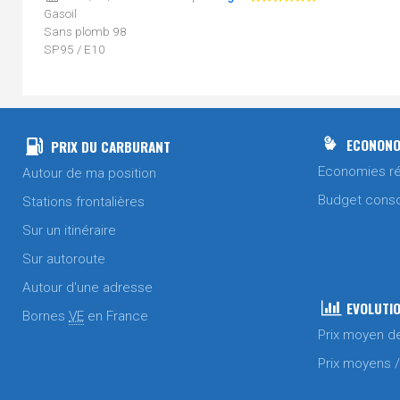
Gasoil
Sans plomb 98
SP95 / E10
Le 18/07/2026 à 09h26 par
zagaz
Sans plomb 98
SP95 / E10
ECONONO
PRIX DU CARBURANT
Le 18/07/2026 à 09h26 par
zagaz
Economies ré
Autour de ma position
Gasoil
Budget cons
Stations frontalières
Le 17/07/2026 à 08h33 par
zagaz
Sur un itinéraire
Gasoil
Sans plomb 98
Sur autoroute
SP95 / E10
Autour d'une adresse
Le 15/07/2026 à 10h54 par
zagaz
EVOLUTIO
Bornes
VE
en France
Gasoil
Prix moyen d
Le 10/07/2026 à 08h32 par
zagaz
Prix moyens 
Gasoil
Sans plomb 98