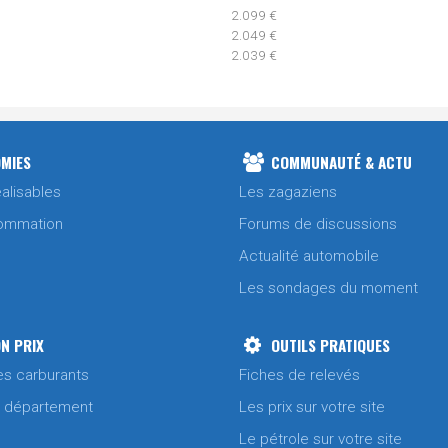
2.099 €
2.049 €
2.039 €
2.049 €
1.984 €
MIES
COMMUNAUTÉ & ACTU
alisables
Les zagaziens
2.099 €
ommation
Forums de discussions
Actualité automobile
2.010 €
2.025 €
Les sondages du moment
1.953 €
N PRIX
OUTILS PRATIQUES
1.950 €
es carburants
Fiches de relevés
/ département
Les prix sur votre site
1.900 €
Le pétrole sur votre site
1.999 €