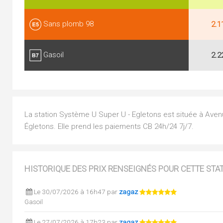
Sans plomb 98
2.1
Gasoil
2.2
La station Système U Super U - Egletons est située à Aven
Égletons. Elle prend les paiements CB 24h/24 7j/7.
HISTORIQUE DES PRIX RENSEIGNÉS POUR CETTE STA
Le 30/07/2026 à 16h47 par
zagaz
Gasoil
Le 27/07/2026 à 17h23 par
zagaz