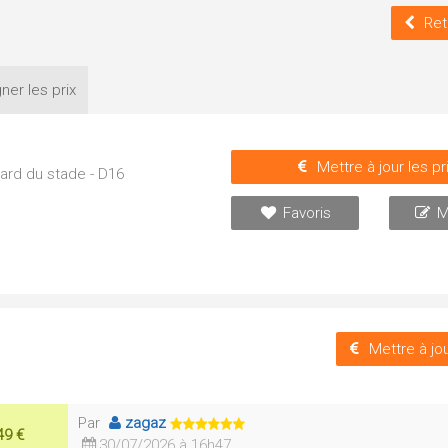
Ret
ner les
prix
Mettre à jour les pr
ard du stade - D16
Favoris
M
Mettre à jou
Par
zagaz
49 €
30/07/2026 à 16h47