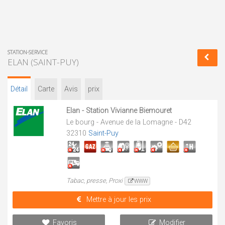
STATION-SERVICE
ELAN (SAINT-PUY)
Détail
Carte
Avis
prix
Elan - Station Vivianne Biemouret
Le bourg - Avenue de la Lomagne - D42
32310
Saint-Puy
Tabac, presse, Proxi
WWW
Mettre à jour les prix
Favoris
Modifier