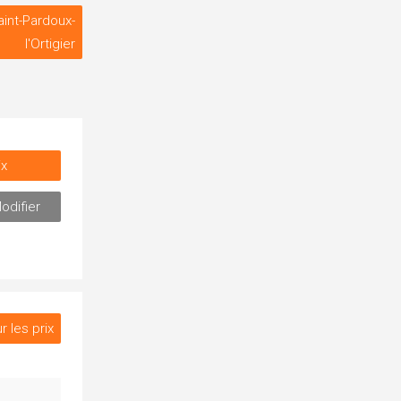
aint-Pardoux-
l'Ortigier
ix
odifier
r les prix