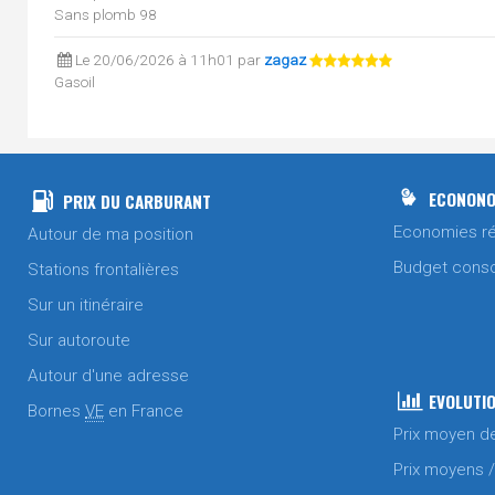
Sans plomb 98
Le 20/06/2026 à 11h01 par
zagaz
Gasoil
Le 18/06/2026 à 19h00 par
zagaz
Sans plomb 98
Le 11/06/2026 à 19h13 par
zagaz
ECONONO
PRIX DU CARBURANT
Sans plomb 95
Economies ré
Autour de ma position
Sans plomb 98
Budget cons
Stations frontalières
Le 11/06/2026 à 19h13 par
zagaz
Sur un itinéraire
Gasoil
Sur autoroute
Le 05/06/2026 à 15h42 par
zagaz
Sans plomb 98
Autour d'une adresse
EVOLUTIO
Bornes
VE
en France
Le 01/06/2026 à 07h55 par
zagaz
Prix moyen d
Sans plomb 95
Sans plomb 98
Prix moyens 