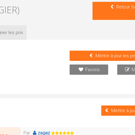
GIER)
Retour S
ner les
prix
Mettre à jour les pr
Favoris
M
Mettre à jou
Par
zagaz