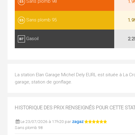
Sans plomb 98
1.9
Sans plomb 95
1.9
Gasoil
2.2
La station Elan Garage Michel Dely EURL est située à La Cro
garage, station de gonflage.
HISTORIQUE DES PRIX RENSEIGNÉS POUR CETTE STA
Le 23/07/2026 à 17h20 par
zagaz
Sans plomb 98