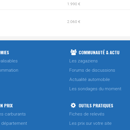
1.990 €
2.060 €
1.990 €
MIES
COMMUNAUTÉ & ACTU
1.990 €
alisables
Les zagaziens
1.990 €
ommation
Forums de discussions
Actualité automobile
2.170 €
Les sondages du moment
1.990 €
N PRIX
OUTILS PRATIQUES
es carburants
Fiches de relevés
1.990 €
1.990 €
/ département
Les prix sur votre site