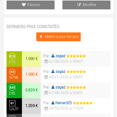
Favoris
Modifier
DERNIERS PRIX CONSTATÉS
Mettre à jour les prix
Par
zagaz
1.990 €
02/08/2026 à 00h01
E10
Par
zagaz
1.990 €
30/07/2026 à 00h01
SP98
Par
zagaz
0.829 €
02/08/2026 à 00h01
E85
Par
Nanard25
1.259 €
29/10/2020 à 11h29
GAZP