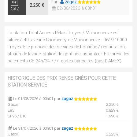
Par
zagaz
2.250 €
02/08/2026 à 00h01
GAZ
La station Total Access Relais Troyes / Maisonneuve est
située à 40, avenue Chomedey de Maisonneuve - D619 10000
Troyes. Elle propose des services de boutique / restauration,
station de lavage, station de gonflage, aspirateur. Elle prend les
paiements CB 24h/24 7j/7, cartes bancaires (pas D'AMEX).
HISTORIQUE DES PRIX RENSEIGNÉS POUR CETTE
STATION SERVICE
Le 01/08/2026 à 00h01 par
zagaz
Gasoil
2.250 €
E85
0.829 €
SP95 / E10
1.990 €
Le 31/07/2026 à 00h01 par
zagaz
Gasoil
2.223 €