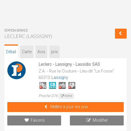
STATION-SERVICE
LECLERC (LASSIGNY)
Détail
Carte
Avis
prix
Leclerc - Lassigny - Lassidis SAS
Z.A. - Rue la Couture - Lieu-dit "La Fosse"
60310
Lassigny
Proche D76
WWW
Mettre à jour les prix
Favoris
Modifier