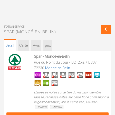
STATION-SERVICE
SPAR (MONCÉ-EN-BELIN)
Détail
Carte
Avis
prix
Spar - Moncé-en-Belin
Rue du Point du Jour - D212bis / D307
72230
Moncé-en-Belin
L'adresse notée sur le lien du magasin semble
fausse, l'adresse notée sur cette fiche correspond à
la géolocalisation, voir le 2ème lien, Titus02 -
WWW
WWW