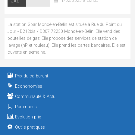
11/02/2025 à 20h55
GAZ
La station Spar Moncé-en-Belin est située à Rue du Point du
Jour - D212bis / D307 72230 Moncé-en-Belin. Elle vend des
bouteilles de gaz. Elle propose des services de station de
lavage (hP et rouleau). Elle prend les cartes bancaires. Elle est
ouverte en semaine.
Prix du carburant
Econonomies
Communauté & Actu
Partenaires
Evolution prix
Outils pratiques