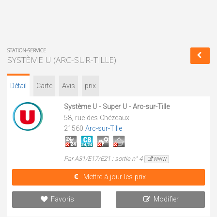
STATION-SERVICE
SYSTÈME U (ARC-SUR-TILLE)
Détail
Carte
Avis
prix
Système U - Super U - Arc-sur-Tille
58, rue des Chézeaux
21560
Arc-sur-Tille
Par A31/E17/E21 : sortie n° 4
WWW
Mettre à jour les prix
Favoris
Modifier