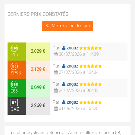
DERNIERS PRIX CONSTATÉS
Mettre à jour les prix
Par
zagaz
2.029 €
30/07/2026 à 11h39
E10
Par
zagaz
2.129 €
27/07/2026 à 12h04
SP98
Par
zagaz
0.849 €
24/07/2026 à 08h43
E85
Par
zagaz
2.269 €
01/08/2026 à 15h25
GAZ
La station Système U Super U - Arc-sur-Tille est située à 58,