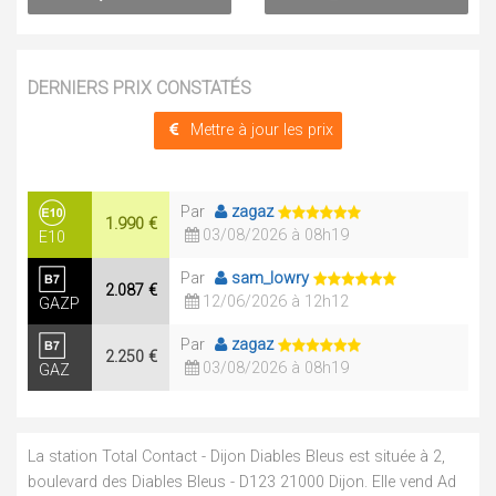
DERNIERS PRIX CONSTATÉS
Mettre à jour les prix
Par
zagaz
1.990 €
03/08/2026 à 08h19
E10
Par
sam_lowry
2.087 €
12/06/2026 à 12h12
GAZP
Par
zagaz
2.250 €
03/08/2026 à 08h19
GAZ
La station Total Contact - Dijon Diables Bleus est située à 2,
boulevard des Diables Bleus - D123 21000 Dijon. Elle vend Ad