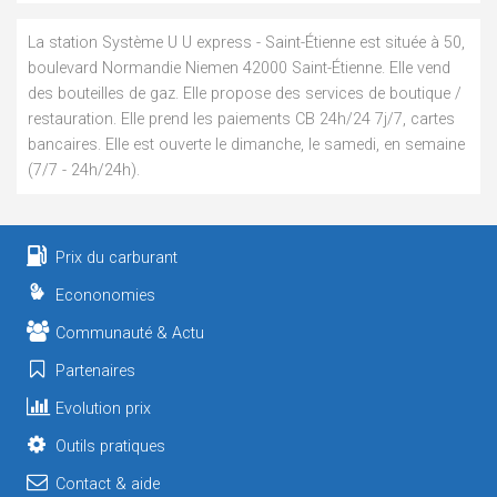
La station Système U U express - Saint-Étienne est située à 50,
boulevard Normandie Niemen 42000 Saint-Étienne. Elle vend
des bouteilles de gaz. Elle propose des services de boutique /
restauration. Elle prend les paiements CB 24h/24 7j/7, cartes
bancaires. Elle est ouverte le dimanche, le samedi, en semaine
(7/7 - 24h/24h).
Prix du carburant
Econonomies
Communauté & Actu
Partenaires
Evolution prix
Outils pratiques
Contact & aide