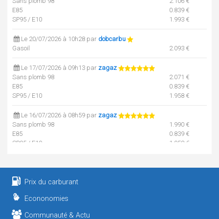
Sans plomb 98
2.106 €
E85
0.839 €
SP95 / E10
1.993 €
Le 20/07/2026 à 10h28 par
dobcarbu
Gasoil
2.093 €
Le 17/07/2026 à 09h13 par
zagaz
Sans plomb 98
2.071 €
E85
0.839 €
SP95 / E10
1.958 €
Le 16/07/2026 à 08h59 par
zagaz
Sans plomb 98
1.990 €
E85
0.839 €
SP95 / E10
1.958 €
Le 13/07/2026 à 19h19 par
zagaz
Gasoil
1.963 €
Sans plomb 98
1.990 €
Prix du carburant
E85
0.839 €
Econonomies
SP95 / E10
1.926 €
Communauté & Actu