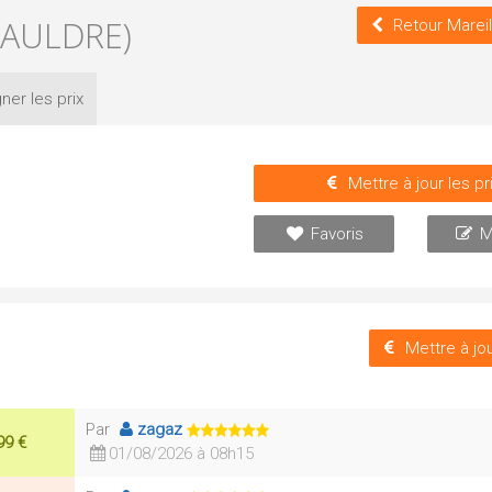
MAULDRE)
Retour Marei
ner les
prix
Mettre à jour les pr
Favoris
M
Mettre à jou
Par
zagaz
99 €
01/08/2026 à 08h15