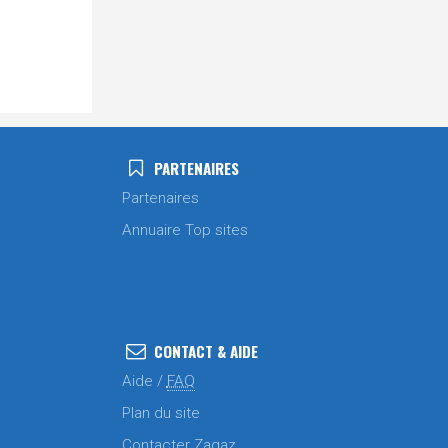
PARTENAIRES
Partenaires
Annuaire Top sites
CONTACT & AIDE
Aide /
FAQ
Plan du site
Contacter Zagaz