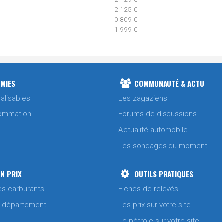
2.125 €
0.809 €
1.999 €
2.119 €
MIES
COMMUNAUTÉ & ACTU
2.109 €
alisables
Les zagaziens
0.809 €
1.999 €
ommation
Forums de discussions
Actualité automobile
2.099 €
Les sondages du moment
0.809 €
1.999 €
N PRIX
OUTILS PRATIQUES
es carburants
Fiches de relevés
2.089 €
/ département
Les prix sur votre site
2.089 €
Le pétrole sur votre site