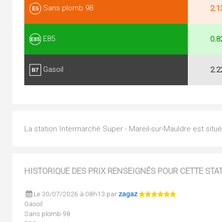
Sans plomb 98
2.1
E85
0.8
Gasoil
2.2
La station Intermarché Super - Mareil-sur-Mauldre est situ
HISTORIQUE DES PRIX RENSEIGNÉS POUR CETTE STA
Le 30/07/2026 à 08h13 par
zagaz
Gasoil
Sans plomb 98