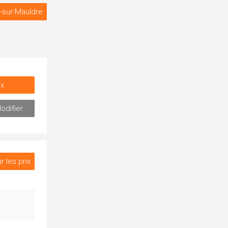
l-sur-Mauldre
ix
odifier
r les prix