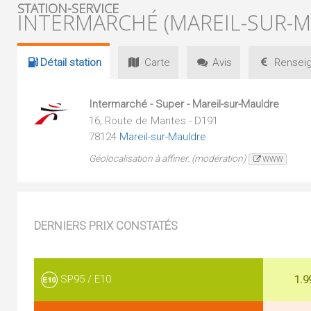
STATION-SERVICE
INTERMARCHÉ (MAREIL-SUR-
Détail
station
Carte
Avis
Renseig
Intermarché - Super - Mareil-sur-Mauldre
16; Route de Mantes - D191
78124
Mareil-sur-Mauldre
Géolocalisation à affiner. (modération)
WWW
DERNIERS PRIX CONSTATÉS
SP95 / E10
1.9