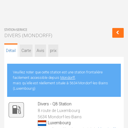
STATION-SERVICE
DIVERS (MONDORFF)
Détail
Carte
Avis
prix
Veuillez noter que cette station est une station frontalière
facilement accessible depuis
Mondorff
,
mais qu'elle est réellement située à 5634 Mondorf-les-Bains
(Luxembourg)
Divers - Q8 Station
8 route de Luxembourg
5634 Mondorf-les-Bains
Luxembourg