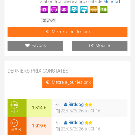
Station frontalière à proximité de
Mondorff
WWW
Mettre à jour les prix
Favoris
Modifier
DERNIERS PRIX CONSTATÉS
Mettre à jour les prix
Par
Birddog
1.814 €
23/05/2026 à 09h16
E10
Par
Birddog
1.919 €
23/05/2026 à 09h16
SP98