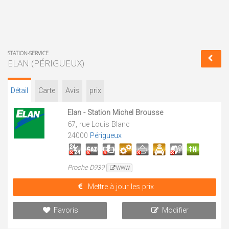
STATION-SERVICE
ELAN (PÉRIGUEUX)
Détail
Carte
Avis
prix
Elan - Station Michel Brousse
67, rue Louis Blanc
24000
Périgueux
Proche D939
WWW
Mettre à jour les prix
Favoris
Modifier