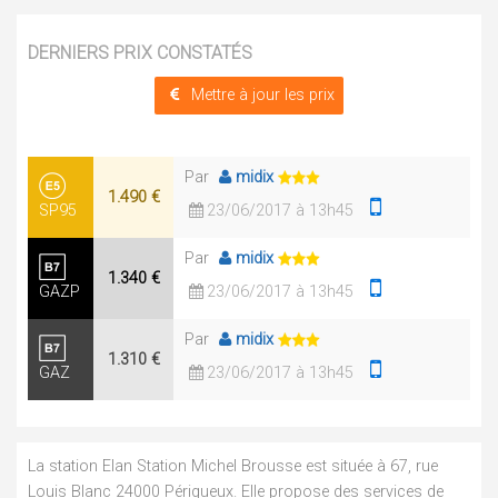
DERNIERS PRIX CONSTATÉS
Mettre à jour les prix
Par
midix
1.490 €
SP95
23/06/2017 à 13h45
Par
midix
1.340 €
GAZP
23/06/2017 à 13h45
Par
midix
1.310 €
GAZ
23/06/2017 à 13h45
La station Elan Station Michel Brousse est située à 67, rue
Louis Blanc 24000 Périgueux. Elle propose des services de