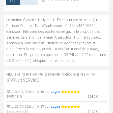
GPL
La station Système U Hyper U - Exincourt est située à 4, rue
Philippe Goudey - Rue d'Audincourt - D437=N437 25400
Exincourt. Elle vend des bouteilles de gaz. Elle propose des
services de station de lavage (6 pistolets, 1 tunnel rouleaux,
séchage à 50m environ), station de gonflage (payant et
minuté vers la caisse, aussi 1 à côté du tunnel de lavage),
aspirateur. Elle prend les paiements CB 24h/24 7j/7 (automate
CB 24/24 - 7/7), chèques, cartes bancaires.
HISTORIQUE DES PRIX RENSEIGNÉS POUR CETTE
STATION SERVICE
Le 30/07/2026 à 10h16 par
zagaz
SP95 / E10
2.085 €
Le 29/07/2026 à 10h17 par
zagaz
Sans plomb 95
2.125 €