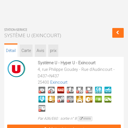
STATION-SERVICE
SYSTÈME U (EXINCOURT)
Détail
Carte
Avis
prix
Système U - Hyper U - Exincourt
4, rue Philippe Goudey - Rue d'Audincourt -
D437=N437
25400
Exincourt
Par A36/E60 : sortie n° 8
WWW