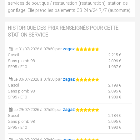
services de boutique / restauration (restauration), station de
gonflage. Elle prend les paiements CB 24h/24 7j/7 (automate).
HISTORIQUE DES PRIX RENSEIGNÉS POUR CETTE
STATION SERVICE
Le 31/07/2026 à 07h50 par
zagaz
Gasoil
2.215 €
Sans plomb 98
2.096 €
SP95 / E10
1.987 €
Le 30/07/2026 à 07h50 par
zagaz
Gasoil
2.198 €
Sans plomb 98
2.096 €
SP95 / E10
1.988 €
Le 29/07/2026 à 07h50 par
zagaz
Gasoil
2.184 €
Sans plomb 98
2.096 €
SP95 / E10
1.993 €
Le 28/07/2026 à 07h50 par
zagaz