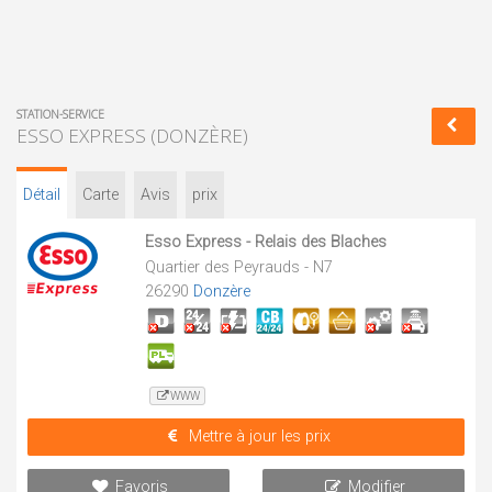
STATION-SERVICE
ESSO EXPRESS (DONZÈRE)
Détail
Carte
Avis
prix
Esso Express - Relais des Blaches
Quartier des Peyrauds - N7
26290
Donzère
WWW
Mettre à jour les prix
Favoris
Modifier