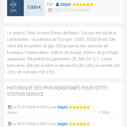
Par
zagaz
0.939 €
19/07/2026 à 00h01
GPL
La station Total Access Relais de Brest / Europe est située à
Lambézellec - Boulevard de l'Europe - D205 29200 Brest. Elle
vend des bouteilles de gaz. Elle propose des services de
boutique / restauration, station de lavage, station de gonflage,
aspirateur. Elle prend les paiements CB 24h/24 7j/7, cartes
bancaires. Elle est ouverte le dimanche (8h 22h), le samedi (6h
22h), en semaine (6h 22h).
HISTORIQUE DES PRIX RENSEIGNÉS POUR CETTE
STATION SERVICE
Le 31/07/2026 à 00h01 par
zagaz
Gasoil
2.159 €
Le 30/07/2026 à 00h01 par
zagaz