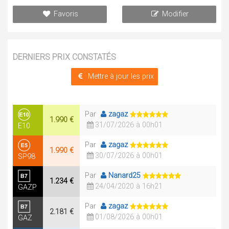
Favoris
Modifier
DERNIERS PRIX CONSTATÉS
Mettre à jour les prix
Par
zagaz
1.990 €
31/07/2026 à 00h01
E10
Par
zagaz
1.990 €
30/07/2026 à 00h01
SP98
Par
Nanard25
1.234 €
24/04/2020 à 16h21
GAZP
Par
zagaz
2.181 €
01/08/2026 à 00h01
GAZ