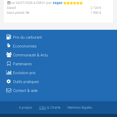
Le 24/07/2026 à 00h01 par
zagaz
Gasoil
2.124 €
Sans plomb 98
1.990 €
SP95 / E10
1.990 €
Le 23/07/2026 à 00h01 par
zagaz
Gasoil
2.110 €
Prix du carburant
Sans plomb 98
1.990 €
SP95 / E10
1.990 €
Econonomies
Le 21/07/2026 à 07h50 par
zagaz
Communauté & Actu
Gasoil
2.119 €
Sans plomb 98
2.100 €
Partenaires
SP95 / E10
1.978 €
Evolution prix
Le 19/07/2026 à 00h01 par
zagaz
Outils pratiques
Gasoil
2.099 €
Contact & aide
Le 18/07/2026 à 00h01 par
zagaz
Gasoil
2.099 €
GPL
0.939 €
A propos
CGU
& Charte
Mentions légales
Le 17/07/2026 à 17h04 par
zagaz