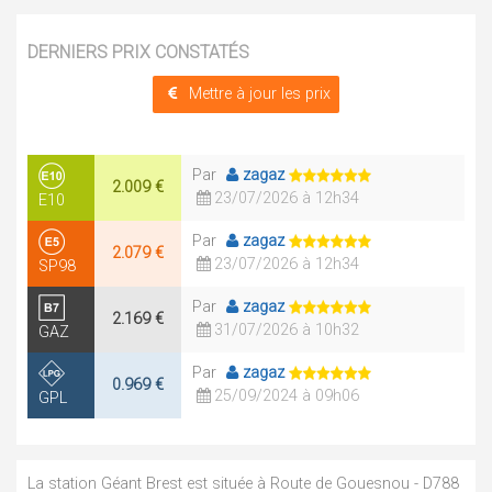
DERNIERS PRIX CONSTATÉS
Mettre à jour les prix
Par
zagaz
2.009 €
23/07/2026 à 12h34
E10
Par
zagaz
2.079 €
23/07/2026 à 12h34
SP98
Par
zagaz
2.169 €
31/07/2026 à 10h32
GAZ
Par
zagaz
0.969 €
25/09/2024 à 09h06
GPL
La station Géant Brest est située à Route de Gouesnou - D788