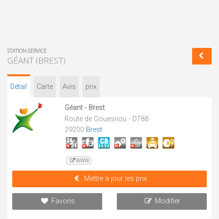
STATION-SERVICE
GÉANT (BREST)
Détail
Carte
Avis
prix
Géant - Brest
Route de Gouesnou - D788
29200
Brest
WWW
Mettre à jour les prix
Favoris
Modifier