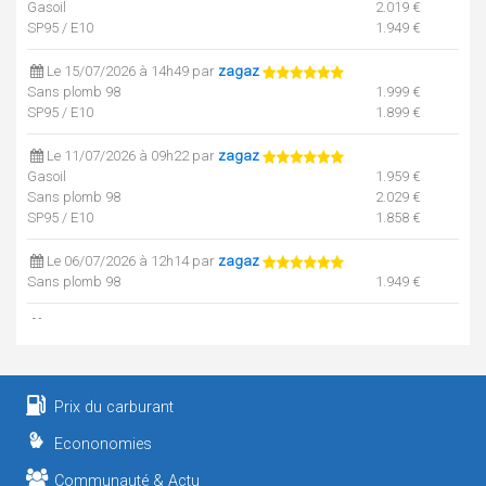
Gasoil
2.019 €
SP95 / E10
1.949 €
Le 15/07/2026 à 14h49 par
zagaz
Sans plomb 98
1.999 €
SP95 / E10
1.899 €
Le 11/07/2026 à 09h22 par
zagaz
Gasoil
1.959 €
Sans plomb 98
2.029 €
SP95 / E10
1.858 €
Le 06/07/2026 à 12h14 par
zagaz
Sans plomb 98
1.949 €
Le 06/07/2026 à 12h14 par
zagaz
Gasoil
1.829 €
SP95 / E10
1.849 €
Prix du carburant
Le 03/07/2026 à 12h24 par
zagaz
Gasoil
1.781 €
Econonomies
SP95 / E10
1.796 €
Communauté & Actu