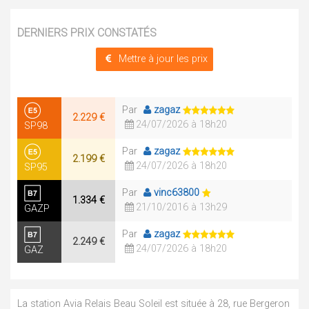
DERNIERS PRIX CONSTATÉS
Mettre à jour les prix
Par
zagaz
2.229 €
24/07/2026 à 18h20
SP98
Par
zagaz
2.199 €
24/07/2026 à 18h20
SP95
Par
vinc63800
1.334 €
21/10/2016 à 13h29
GAZP
Par
zagaz
2.249 €
24/07/2026 à 18h20
GAZ
La station Avia Relais Beau Soleil est située à 28, rue Bergeron