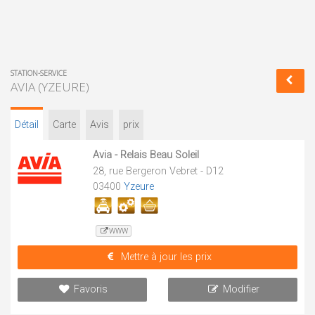
STATION-SERVICE
AVIA (YZEURE)
Détail
Carte
Avis
prix
Avia - Relais Beau Soleil
28, rue Bergeron Vebret - D12
03400
Yzeure
WWW
Mettre à jour les prix
Favoris
Modifier