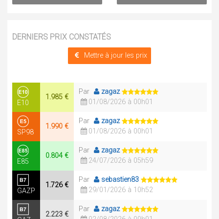
DERNIERS PRIX CONSTATÉS
Mettre à jour les prix
Par
zagaz
1.985 €
01/08/2026 à 00h01
E10
Par
zagaz
1.990 €
01/08/2026 à 00h01
SP98
Par
zagaz
0.804 €
24/07/2026 à 05h59
E85
Par
sebastien83
1.726 €
29/01/2026 à 10h52
GAZP
Par
zagaz
2.223 €