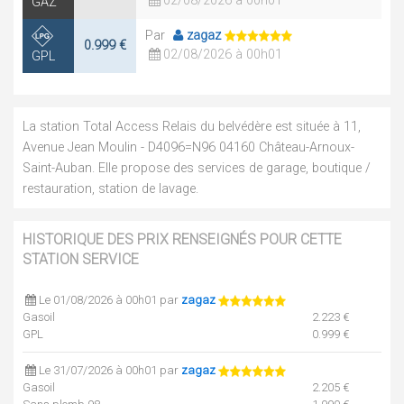
02/08/2026 à 00h01
GAZ
Par
zagaz
0.999 €
02/08/2026 à 00h01
GPL
La station Total Access Relais du belvédère est située à 11,
Avenue Jean Moulin - D4096=N96 04160 Château-Arnoux-
Saint-Auban. Elle propose des services de garage, boutique /
restauration, station de lavage.
HISTORIQUE DES PRIX RENSEIGNÉS POUR CETTE
STATION SERVICE
Le 01/08/2026 à 00h01 par
zagaz
Gasoil
2.223 €
GPL
0.999 €
Le 31/07/2026 à 00h01 par
zagaz
Gasoil
2.205 €