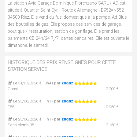
La station Avia Garage Dominique Florenzano SARL / AD est
située à Quartier Saint-Cyr - Route d'Allemagne - D952=N552
04500 Riez. Elle vend du fuel domestique à la pompe, Ad Blue,
des bouteilles de gaz. Elle propose des services de garage,
boutique / restauration, station de gonflage. Elle prend les
paiements CB 24h/24 7j/7, cartes bancaires. Elle est ouverte le
dimanche, le samedi.
HISTORIQUE DES PRIX RENSEIGNÉS POUR CETTE
STATION SERVICE
Le 31/07/2026 à 10h41 par
zagaz
Gasoil
2.200 €
Le 23/06/2026 à 11h17 par
zagaz
E85
0.950 €
Le 23/06/2026 à 11h17 par
zagaz
Sans plomb 95
2.150 €