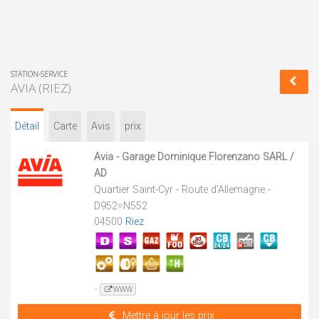
STATION-SERVICE
AVIA (RIEZ)
Détail
Carte
Avis
prix
Avia - Garage Dominique Florenzano SARL /
AD
Quartier Saint-Cyr - Route d'Allemagne -
D952=N552
04500
Riez
-
WWW
Mettre à jour les prix