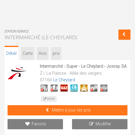
STATION-SERVICE
INTERMARCHÉ (LE CHEYLARD)
Détail
Carte
Avis
prix
Intermarché - Super - Le Cheylard - Josray SA
Z.I. La Palisse - Allée des vergers
07160
Le Cheylard
WWW
Mettre à jour les prix
Favoris
Modifier