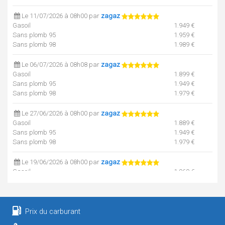
Le 11/07/2026 à 08h00 par
zagaz
Gasoil
1.949 €
Sans plomb 95
1.959 €
Sans plomb 98
1.989 €
Le 06/07/2026 à 08h08 par
zagaz
Gasoil
1.899 €
Sans plomb 95
1.949 €
Sans plomb 98
1.979 €
Le 27/06/2026 à 08h00 par
zagaz
Gasoil
1.889 €
Sans plomb 95
1.949 €
Sans plomb 98
1.979 €
Le 19/06/2026 à 08h00 par
zagaz
Gasoil
1.969 €
Sans plomb 95
1.979 €
Sans plomb 98
1.999 €
Le 04/06/2026 à 08h09 par
zagaz
Prix du carburant
Gasoil
1.999 €