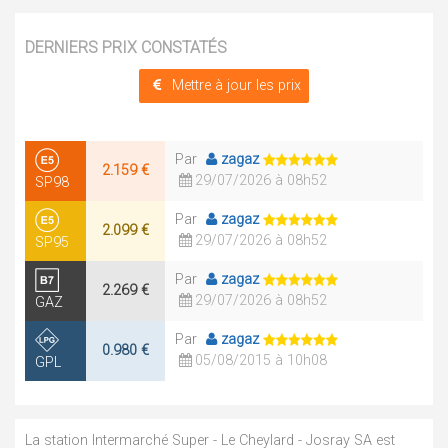
DERNIERS PRIX CONSTATÉS
Mettre à jour les prix
Par
zagaz
2.159 €
29/07/2026 à 08h52
SP98
Par
zagaz
2.099 €
29/07/2026 à 08h52
SP95
Par
zagaz
2.269 €
29/07/2026 à 08h52
GAZ
Par
zagaz
0.980 €
05/08/2015 à 10h08
GPL
La station Intermarché Super - Le Cheylard - Josray SA est