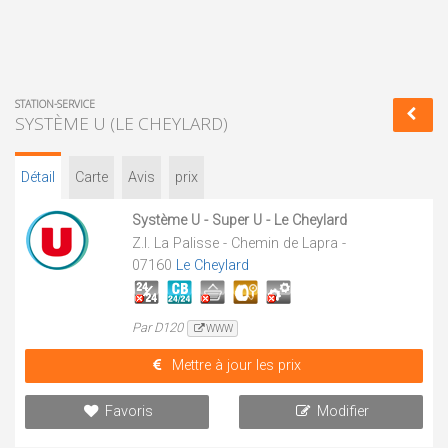
STATION-SERVICE
SYSTÈME U (LE CHEYLARD)
Détail
Carte
Avis
prix
Système U - Super U - Le Cheylard
Z.I. La Palisse - Chemin de Lapra -
07160
Le Cheylard
Par D120
WWW
Mettre à jour les prix
Favoris
Modifier