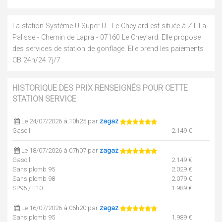
La station Système U Super U - Le Cheylard est située à Z.I. La
Palisse - Chemin de Lapra - 07160 Le Cheylard. Elle propose
des services de station de gonflage. Elle prend les paiements
CB 24h/24 7j/7.
HISTORIQUE DES PRIX RENSEIGNÉS POUR CETTE
STATION SERVICE
Le 24/07/2026 à 10h25 par
zagaz
Gasoil
2.149 €
Le 18/07/2026 à 07h07 par
zagaz
Gasoil
2.149 €
Sans plomb 95
2.029 €
Sans plomb 98
2.079 €
SP95 / E10
1.989 €
Le 16/07/2026 à 06h20 par
zagaz
Sans plomb 95
1.989 €