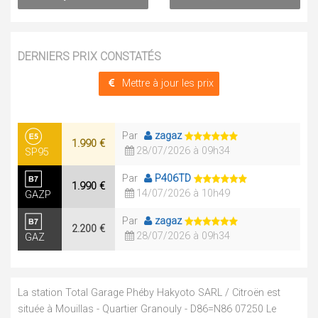
DERNIERS PRIX CONSTATÉS
Mettre à jour les prix
Par
zagaz
1.990 €
28/07/2026 à 09h34
SP95
Par
P406TD
1.990 €
14/07/2026 à 10h49
GAZP
Par
zagaz
2.200 €
28/07/2026 à 09h34
GAZ
La station Total Garage Phéby Hakyoto SARL / Citroën est
située à Mouillas - Quartier Granouly - D86=N86 07250 Le