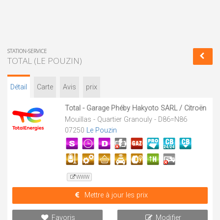
STATION-SERVICE
TOTAL (LE POUZIN)
Détail
Carte
Avis
prix
Total - Garage Phéby Hakyoto SARL / Citroën
Mouillas - Quartier Granouly - D86=N86
07250
Le Pouzin
WWW
Mettre à jour les prix
Favoris
Modifier