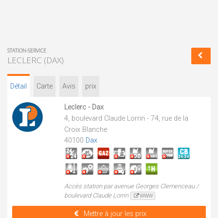
STATION-SERVICE
LECLERC (DAX)
Détail
Carte
Avis
prix
Leclerc - Dax
4, boulevard Claude Lorrin - 74, rue de la
Croix Blanche
40100
Dax
Accès station par avenue Georges Clemenceau /
boulevard Claude Lorrin
WWW
Mettre à jour les prix