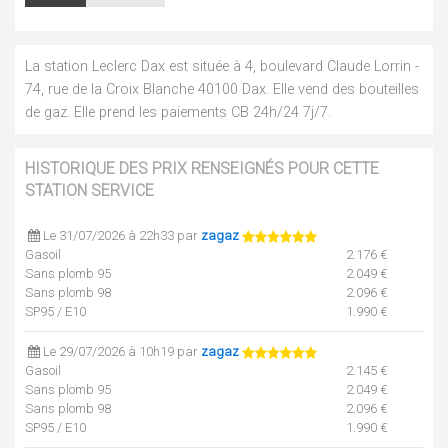
La station Leclerc Dax est située à 4, boulevard Claude Lorrin -
74, rue de la Croix Blanche 40100 Dax. Elle vend des bouteilles
de gaz. Elle prend les paiements CB 24h/24 7j/7.
HISTORIQUE DES PRIX RENSEIGNÉS POUR CETTE
STATION SERVICE
Le 31/07/2026 à 22h33 par
zagaz
Gasoil
2.176 €
Sans plomb 95
2.049 €
Sans plomb 98
2.096 €
SP95 / E10
1.990 €
Le 29/07/2026 à 10h19 par
zagaz
Gasoil
2.145 €
Sans plomb 95
2.049 €
Sans plomb 98
2.096 €
SP95 / E10
1.990 €