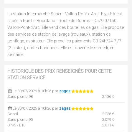
La station Intermarché Super - Vallon-Pont-d'Arc - Elys SA est
située à Rue Le Bourdaric - Route de Ruoms - D579 07150
Vallon-Pont-d'Arc. Elle vend des bouteilles de gaz. Elle propose
des services de station de lavage (rouleaux), station de
gonflage, aspirateur. Elle prend les paiements CB 24h/24 7j/7
(2 pistes), cartes bancaires. Elle est ouverte le samedi, en
semaine.
HISTORIQUE DES PRIX RENSEIGNÉS POUR CETTE
STATION SERVICE
Le 30/07/2026 à 10h26 par
zagaz
Sans plomb 98
2.136 €
Le 30/07/2026 à 10h26 par
zagaz
Gasoil
2.236 €
Sans plomb 95
2.079 €
SP95 / E10
2.011 €