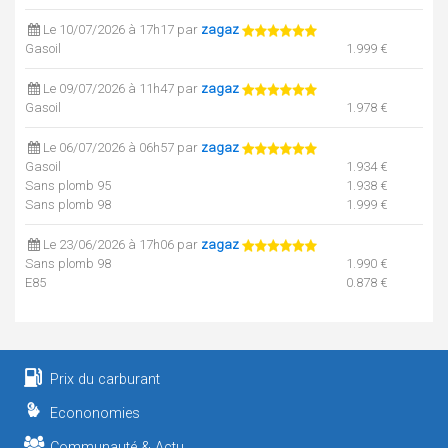
Le 10/07/2026 à 17h17 par
zagaz
Gasoil
1.999 €
Le 09/07/2026 à 11h47 par
zagaz
Gasoil
1.978 €
Le 06/07/2026 à 06h57 par
zagaz
Gasoil
1.934 €
Sans plomb 95
1.938 €
Sans plomb 98
1.999 €
Le 23/06/2026 à 17h06 par
zagaz
Sans plomb 98
1.990 €
E85
0.878 €
Le 23/06/2026 à 17h06 par
zagaz
Sans plomb 95
1.935 €
Prix du carburant
Le 22/06/2026 à 09h27 par
zagaz
Gasoil
1.899 €
Econonomies
Le 15/06/2026 à 06h57 par
zagaz
Communauté & Actu