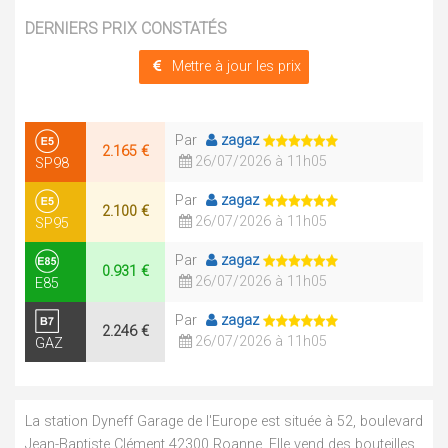
DERNIERS PRIX CONSTATÉS
Mettre à jour les prix
Par
zagaz
2.165 €
26/07/2026 à 11h05
SP98
Par
zagaz
2.100 €
26/07/2026 à 11h05
SP95
Par
zagaz
0.931 €
26/07/2026 à 11h05
E85
Par
zagaz
2.246 €
26/07/2026 à 11h05
GAZ
La station Dyneff Garage de l'Europe est située à 52, boulevard
Jean-Baptiste Clément 42300 Roanne. Elle vend des bouteilles