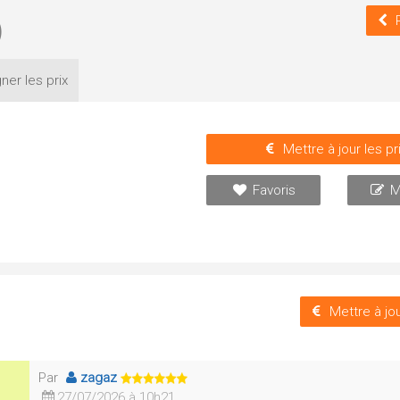
)
ner les
prix
Mettre à jour les pr
Favoris
M
Mettre à jou
Par
zagaz
27/07/2026 à 10h21