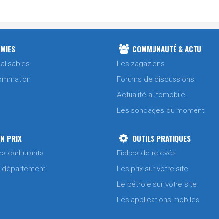
1.879 €
1.869 €
MIES
COMMUNAUTÉ & ACTU
alisables
Les zagaziens
1.849 €
1.869 €
ommation
Forums de discussions
Actualité automobile
1.879 €
Les sondages du moment
1.899 €
N PRIX
OUTILS PRATIQUES
es carburants
Fiches de relevés
1.929 €
/ département
Les prix sur votre site
1.899 €
Le pétrole sur votre site
Les applications mobiles
1.989 €
1.909 €