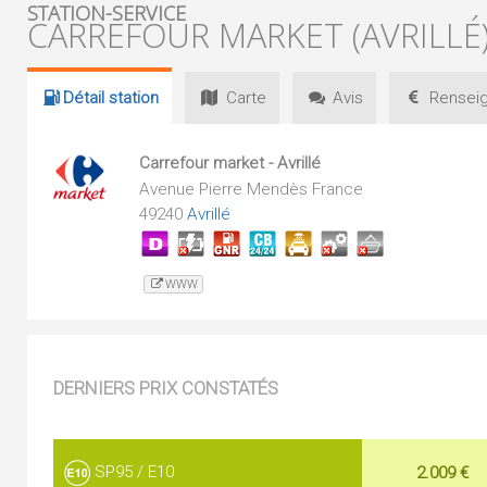
STATION-SERVICE
CARREFOUR MARKET (AVRILLÉ
Détail
station
Carte
Avis
Renseig
Carrefour market - Avrillé
Avenue Pierre Mendès France
49240
Avrillé
WWW
DERNIERS PRIX CONSTATÉS
SP95 / E10
2.009 €