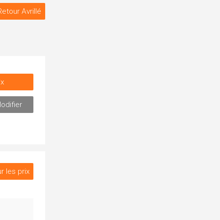
Retour Avrillé
ix
odifier
r les prix