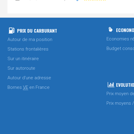
SP95 / E10
Le 03/07/2026 à 12h12 par
zagaz
Gasoil
ECONONO
PRIX DU CARBURANT
Le 27/06/2026 à 09h52 par
zagaz
Economies ré
Autour de ma position
Gasoil
SP95 / E10
Budget cons
Stations frontalières
Sur un itinéraire
Le 25/06/2026 à 07h57 par
zagaz
SP95 / E10
Sur autoroute
Autour d'une adresse
Le 22/06/2026 à 11h26 par
zagaz
Gasoil
EVOLUTIO
Bornes
VE
en France
Prix moyen d
Le 20/06/2026 à 08h23 par
zagaz
Gasoil
Prix moyens 
SP95 / E10
Le 18/06/2026 à 11h34 par
zagaz
Gasoil
SP95 / E10