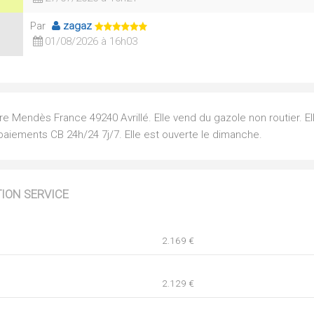
Par
zagaz
01/08/2026 à 16h03
re Mendès France 49240 Avrillé. Elle vend du gazole non routier. El
paiements CB 24h/24 7j/7. Elle est ouverte le dimanche.
TION SERVICE
2.169 €
2.129 €