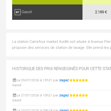
Gasoil
2.189 €
La station Carrefour market Avrillé est située à Avenue Pier
propose des services de station de lavage. Elle prend les 
HISTORIQUE DES PRIX RENSEIGNÉS POUR CETTE STA
Le 29/07/2026 à 13h31 par
zagaz
Gasoil
Le 27/07/2026 à 10h21 par
zagaz
Gasoil
Le 23/07/2026 à 09h18 par
zagaz