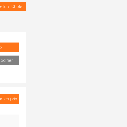
etour Cholet
ix
odifier
r les prix