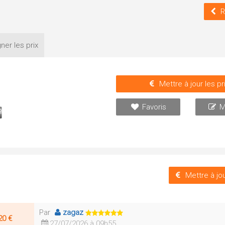
R
ner les
prix
Mettre à jour les pr
Favoris
M
Mettre à jou
Par
zagaz
20 €
27/07/2026 à 09h55