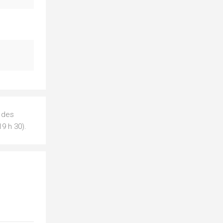
d des
19 h 30).