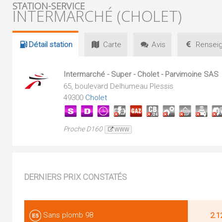
STATION-SERVICE
INTERMARCHÉ (CHOLET)
Détail
station
Carte
Avis
Renseig
Intermarché - Super - Cholet - Parvimoine SAS
65, boulevard Delhumeau Plessis
49300
Cholet
Proche D160
WWW
DERNIERS PRIX CONSTATÉS
Sans plomb 98
2.1