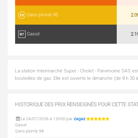
Sans plomb 95
2.0
Gasoil
2.1
La station Intermarché Super - Cholet - Parvimoine SAS es
bouteilles de gaz. Elle est ouverte le dimanche (de 8 h 30 à
HISTORIQUE DES PRIX RENSEIGNÉS POUR CETTE STA
Le 24/07/2026 à 12h00 par
zagaz
Gasoil
Sans plomb 98