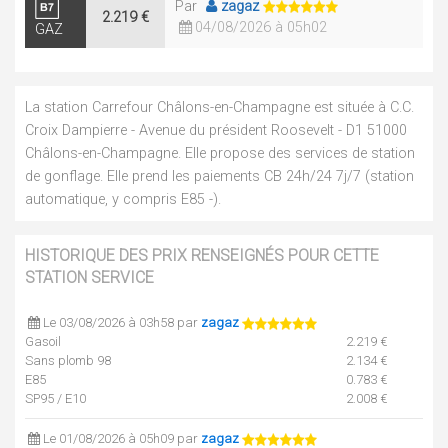
Par
zagaz
2.219 €
04/08/2026 à 05h02
GAZ
La station Carrefour Châlons-en-Champagne est située à C.C.
Croix Dampierre - Avenue du président Roosevelt - D1 51000
Châlons-en-Champagne. Elle propose des services de station
de gonflage. Elle prend les paiements CB 24h/24 7j/7 (station
automatique, y compris E85 -).
HISTORIQUE DES PRIX RENSEIGNÉS POUR CETTE
STATION SERVICE
Le 03/08/2026 à 03h58 par
zagaz
Gasoil
2.219 €
Sans plomb 98
2.134 €
E85
0.783 €
SP95 / E10
2.008 €
Le 01/08/2026 à 05h09 par
zagaz