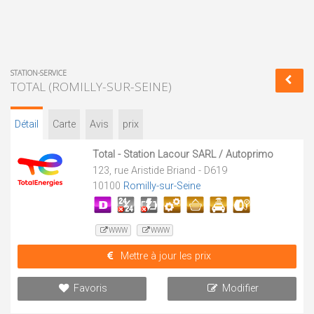
STATION-SERVICE
TOTAL (ROMILLY-SUR-SEINE)
Détail
Carte
Avis
prix
Total - Station Lacour SARL / Autoprimo
123, rue Aristide Briand - D619
10100
Romilly-sur-Seine
WWW
WWW
Mettre à jour les prix
Favoris
Modifier