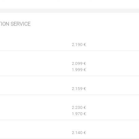
TION SERVICE
2.190 €
2.099 €
1.999 €
2.159 €
2.230 €
1.970 €
2.140 €