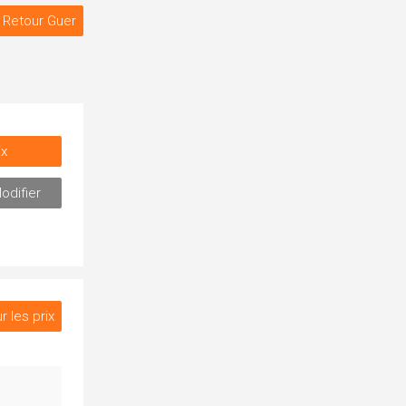
Retour Guer
ix
odifier
r les prix