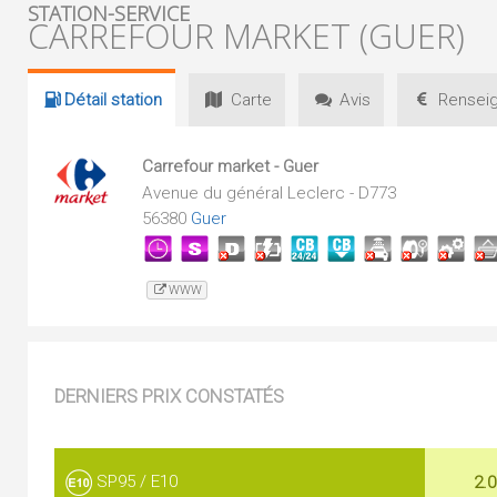
STATION-SERVICE
CARREFOUR MARKET (GUER)
Détail
station
Carte
Avis
Renseig
Carrefour market - Guer
Avenue du général Leclerc - D773
56380
Guer
WWW
DERNIERS PRIX CONSTATÉS
SP95 / E10
2.0