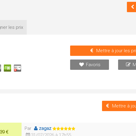
ner les
prix
Mettre à jour les pr
Favoris
M
Mettre à jou
Par
zagaz
39 €
31/07/2026 à 17h55