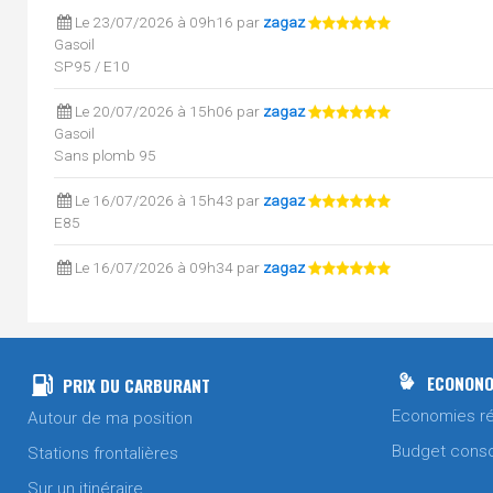
Le 23/07/2026 à 09h16 par
zagaz
Gasoil
SP95 / E10
Le 20/07/2026 à 15h06 par
zagaz
Gasoil
Sans plomb 95
Le 16/07/2026 à 15h43 par
zagaz
E85
Le 16/07/2026 à 09h34 par
zagaz
Gasoil
Sans plomb 98
SP95 / E10
Le 13/07/2026 à 12h05 par
zagaz
ECONONO
PRIX DU CARBURANT
Sans plomb 95
Economies ré
Autour de ma position
Le 13/07/2026 à 08h59 par
zagaz
Budget cons
Stations frontalières
Gasoil
Sur un itinéraire
SP95 / E10