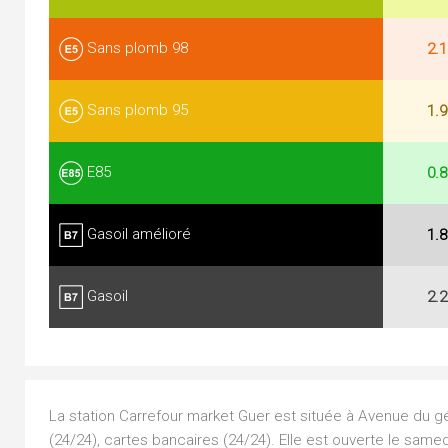
Sans plomb 98
2.1
Sans plomb 95
1.9
E85
0.8
Gasoil amélioré
1.8
Gasoil
2.2
La station Carrefour market Guer est située à Avenue du gé
(24/24), cartes bancaires (24/24). Elle est ouverte le samed