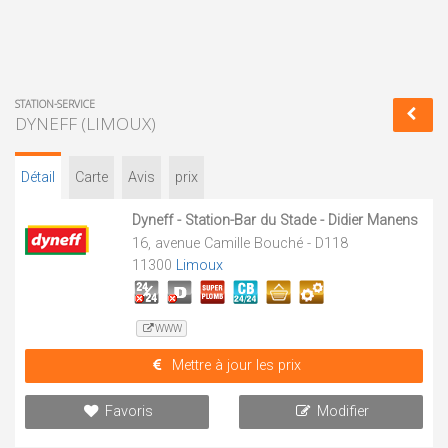
STATION-SERVICE
DYNEFF (LIMOUX)
Détail
Carte
Avis
prix
Dyneff - Station-Bar du Stade - Didier Manens
16, avenue Camille Bouché - D118
11300
Limoux
WWW
Mettre à jour les prix
Favoris
Modifier