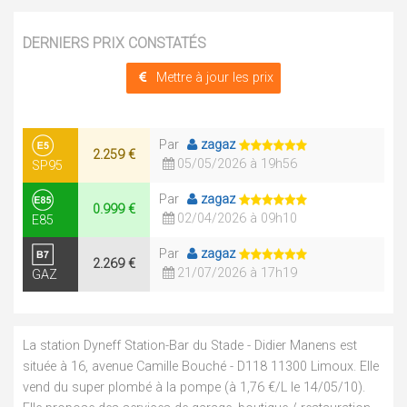
DERNIERS PRIX CONSTATÉS
Mettre à jour les prix
Par
zagaz
2.259 €
05/05/2026 à 19h56
SP95
Par
zagaz
0.999 €
02/04/2026 à 09h10
E85
Par
zagaz
2.269 €
21/07/2026 à 17h19
GAZ
La station Dyneff Station-Bar du Stade - Didier Manens est
située à 16, avenue Camille Bouché - D118 11300 Limoux. Elle
vend du super plombé à la pompe (à 1,76 €/L le 14/05/10).