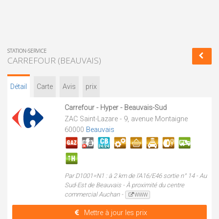
STATION-SERVICE
CARREFOUR (BEAUVAIS)
Détail
Carte
Avis
prix
Carrefour - Hyper - Beauvais-Sud
ZAC Saint-Lazare - 9, avenue Montaigne
60000
Beauvais
Par D1001=N1 : à 2 km de l'A16/E46 sortie n° 14 - Au
Sud-Est de Beauvais - À proximité du centre
commercial Auchan -
WWW
Mettre à jour les prix