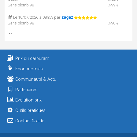
Sans plomb 98
1.999 €
Le 10/07/2026 à 08h53 par
zagaz
Sans plomb 98
1.990 €
Le 10/07/2026 à 08h53 par
zagaz
Sans plomb 95
1.960 €
Le 07/07/2026 à 10h36 par
zagaz
Prix du carburant
Gasoil
1.895 €
Sans plomb 95
1.941 €
Econonomies
Le 02/07/2026 à 11h12 par
zagaz
Communauté & Actu
Gasoil
1.899 €
Sans plomb 95
1.955 €
Partenaires
Sans plomb 98
1.957 €
Evolution prix
Le 22/06/2026 à 12h15 par
zagaz
Outils pratiques
Sans plomb 98
2.130 €
Contact & aide
Le 22/06/2026 à 12h15 par
zagaz
Gasoil
1.915 €
Sans plomb 95
1.957 €