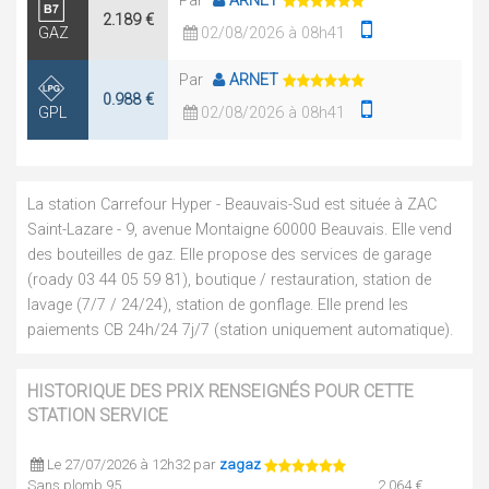
Par
ARNET
2.189 €
GAZ
02/08/2026 à 08h41
Par
ARNET
0.988 €
GPL
02/08/2026 à 08h41
La station Carrefour Hyper - Beauvais-Sud est située à ZAC
Saint-Lazare - 9, avenue Montaigne 60000 Beauvais. Elle vend
des bouteilles de gaz. Elle propose des services de garage
(roady 03 44 05 59 81), boutique / restauration, station de
lavage (7/7 / 24/24), station de gonflage. Elle prend les
paiements CB 24h/24 7j/7 (station uniquement automatique).
HISTORIQUE DES PRIX RENSEIGNÉS POUR CETTE
STATION SERVICE
Le 27/07/2026 à 12h32 par
zagaz
Sans plomb 95
2.064 €