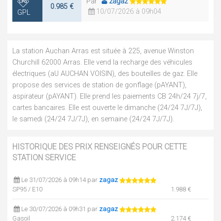
Par
zagaz
0.985 €
10/07/2026 à 09h04
GPL
La station Auchan Arras est située à 225, avenue Winston
Churchill 62000 Arras. Elle vend la recharge des véhicules
électriques (aU AUCHAN VOISIN), des bouteilles de gaz. Elle
propose des services de station de gonflage (pAYANT),
aspirateur (pAYANT). Elle prend les paiements CB 24h/24 7j/7,
cartes bancaires. Elle est ouverte le dimanche (24/24 7J/7J),
le samedi (24/24 7J/7J), en semaine (24/24 7J/7J).
HISTORIQUE DES PRIX RENSEIGNÉS POUR CETTE
STATION SERVICE
Le 31/07/2026 à 09h14 par
zagaz
SP95 / E10
1.988 €
Le 30/07/2026 à 09h31 par
zagaz
Gasoil
2.174 €