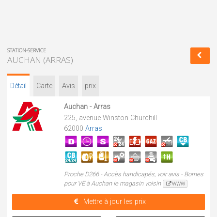
STATION-SERVICE
AUCHAN (ARRAS)
Détail
Carte
Avis
prix
Auchan - Arras
225, avenue Winston Churchill
62000
Arras
Proche D266 - Accès handicapés, voir avis - Bornes
pour VE à Auchan le magasin voisin
WWW
Mettre à jour les prix