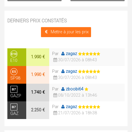
DERNIERS PRIX CONSTATÉS
Mettre à jour les prix
Par
zagaz
1.990 €
30/07/2026 à 08h43
E10
Par
zagaz
1.990 €
30/07/2026 à 08h43
SP98
Par
zboobi64
1.740 €
08/10/2022 à 13h46
GAZP
Par
zagaz
2.250 €
21/07/2026 à 18h38
GAZ