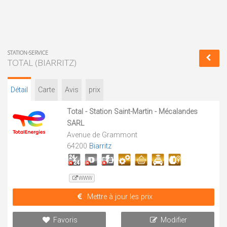
STATION-SERVICE
TOTAL (BIARRITZ)
Détail
Carte
Avis
prix
Total - Station Saint-Martin - Mécalandes
SARL
Avenue de Grammont
64200
Biarritz
WWW
Mettre à jour les prix
Favoris
Modifier