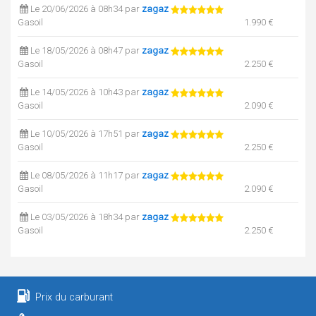
Le 20/06/2026 à 08h34 par
zagaz
Gasoil
1.990 €
Le 18/05/2026 à 08h47 par
zagaz
Gasoil
2.250 €
Le 14/05/2026 à 10h43 par
zagaz
Gasoil
2.090 €
Le 10/05/2026 à 17h51 par
zagaz
Gasoil
2.250 €
Le 08/05/2026 à 11h17 par
zagaz
Gasoil
2.090 €
Le 03/05/2026 à 18h34 par
zagaz
Gasoil
2.250 €
Le 01/05/2026 à 10h19 par
zagaz
Gasoil
2.090 €
Prix du carburant
Le 07/04/2026 à 18h47 par
zagaz
Gasoil
2.250 €