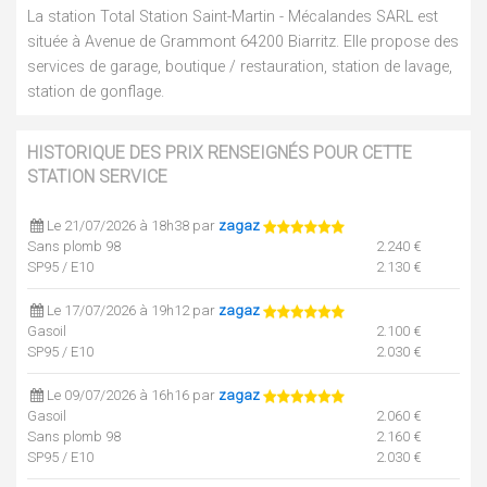
La station Total Station Saint-Martin - Mécalandes SARL est
située à Avenue de Grammont 64200 Biarritz. Elle propose des
services de garage, boutique / restauration, station de lavage,
station de gonflage.
HISTORIQUE DES PRIX RENSEIGNÉS POUR CETTE
STATION SERVICE
Le 21/07/2026 à 18h38 par
zagaz
Sans plomb 98
2.240 €
SP95 / E10
2.130 €
Le 17/07/2026 à 19h12 par
zagaz
Gasoil
2.100 €
SP95 / E10
2.030 €
Le 09/07/2026 à 16h16 par
zagaz
Gasoil
2.060 €
Sans plomb 98
2.160 €
SP95 / E10
2.030 €