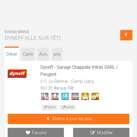
STATION-SERVICE
DYNEFF (ILLE-SUR-TÊT)
Détail
Carte
Avis
prix
Dyneff - Garage Chappelle frères SARL /
Peugeot
C.C. Le Ribéral - Camp Llarg
66130
Ille-sur-Têt
WWW
WWW
Mettre à jour les prix
Favoris
Modifier