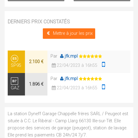
DERNIERS PRIX CONSTATÉS
Mettre à jour les prix
Par
jfk.mpl
2.100 €
SP95
22/04/2023 à 16h55
Par
jfk.mpl
1.896 €
GAZ
22/04/2023 à 16h55
La station Dyneff Garage Chappelle frères SARL / Peugeot est
située à C.C. Le Ribéral - Camp Llarg 66130 Ille-sur-Têt. Elle
propose des services de garage (peugeot), station de lavage.
Elle prend les paiements CB 24h/24 7j/7.