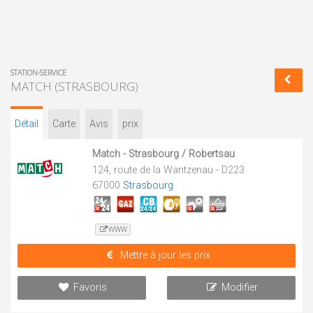
STATION-SERVICE
MATCH (STRASBOURG)
Détail
Carte
Avis
prix
Match - Strasbourg / Robertsau
124, route de la Wantzenau - D223
67000
Strasbourg
WWW
Mettre à jour les prix
Favoris
Modifier