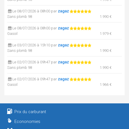
Le 08/07/2026 à 08h00 par
zagaz
Sans plomb 98
1.990 €
Le 08/07/2026 à 08h00 par
zagaz
Gasoil
1.979 €
Le 03/07/2026 à 15h10 par
zagaz
Sans plomb 98
1.990 €
Le 02/07/2026 à 09h47 par
zagaz
Sans plomb 98
1.990 €
Le 02/07/2026 à 09h47 par
zagaz
Gasoil
1.966 €
Le 24/06/2026 à 19h54 par
zagaz
Sans plomb 98
1.990 €
Prix du carburant
Le 24/06/2026 à 19h54 par
zagaz
Gasoil
1.922 €
Econonomies
SP95 / E10
1.902 €