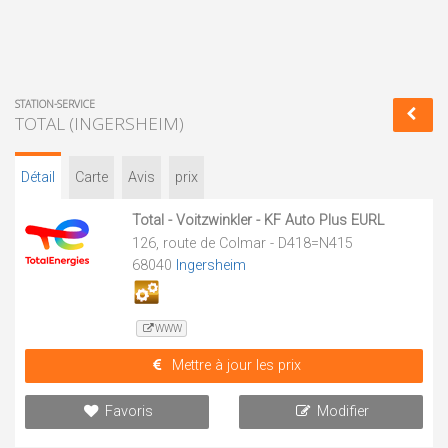
STATION-SERVICE
TOTAL (INGERSHEIM)
Détail
Carte
Avis
prix
Total - Voitzwinkler - KF Auto Plus EURL
126, route de Colmar - D418=N415
68040
Ingersheim
WWW
Mettre à jour les prix
Favoris
Modifier