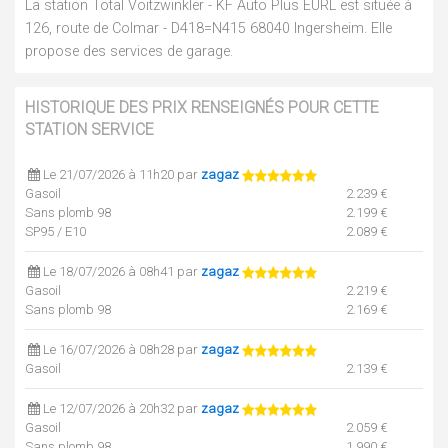
La station Total Voitzwinkler - KF Auto Plus EURL est située à
126, route de Colmar - D418=N415 68040 Ingersheim. Elle
propose des services de garage.
HISTORIQUE DES PRIX RENSEIGNÉS POUR CETTE
STATION SERVICE
Le 21/07/2026 à 11h20 par
zagaz
Gasoil
2.239 €
Sans plomb 98
2.199 €
SP95 / E10
2.089 €
Le 18/07/2026 à 08h41 par
zagaz
Gasoil
2.219 €
Sans plomb 98
2.169 €
Le 16/07/2026 à 08h28 par
zagaz
Gasoil
2.139 €
Le 12/07/2026 à 20h32 par
zagaz
Gasoil
2.059 €
Sans plomb 98
1.990 €