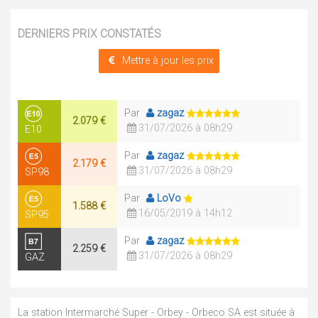
DERNIERS PRIX CONSTATÉS
Mettre à jour les prix
Par
zagaz
2.079 €
31/07/2026 à 08h29
E10
Par
zagaz
2.179 €
31/07/2026 à 08h29
SP98
Par
LoVo
1.588 €
16/05/2019 à 14h12
SP95
Par
zagaz
2.259 €
31/07/2026 à 08h29
GAZ
La station Intermarché Super - Orbey - Orbeco SA est située à