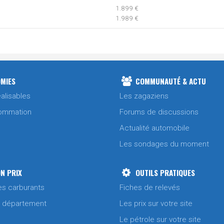
1.899 €
1.989 €
1.979 €
1.859 €
MIES
COMMUNAUTÉ & ACTU
1.969 €
alisables
Les zagaziens
ommation
Forums de discussions
1.989 €
Actualité automobile
Les sondages du moment
1.871 €
N PRIX
OUTILS PRATIQUES
1.959 €
es carburants
Fiches de relevés
/ département
Les prix sur votre site
1.869 €
Le pétrole sur votre site