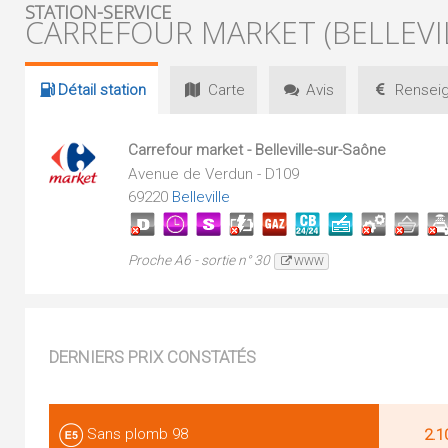
STATION-SERVICE
CARREFOUR MARKET (BELLEVI
Détail
station
Carte
Avis
Renseig
Carrefour market - Belleville-sur-Saône
Avenue de Verdun - D109
69220
Belleville
Proche A6 - sortie n° 30
WWW
DERNIERS PRIX CONSTATÉS
Sans plomb 98
2.1