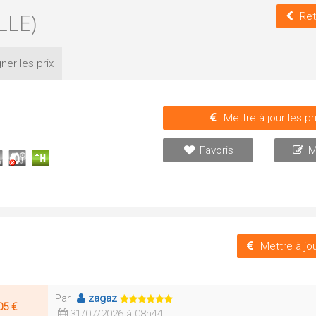
LLE)
Ret
ner les
prix
Mettre à jour les pr
Favoris
M
Mettre à jou
Par
zagaz
05 €
31/07/2026 à 08h44