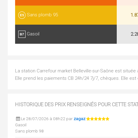
Sans plomb 95
1.8
Gasoil
2.2
La station Carrefour market Belleville-sur-Saône est située
Elle prend les paiements CB 24h/24 7j/7, chèques. Elle est 
HISTORIQUE DES PRIX RENSEIGNÉS POUR CETTE STA
Le 28/07/2026 à 08h22 par
zagaz
Gasoil
Sans plomb 98