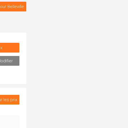
our Belleville
ix
odifier
r les prix