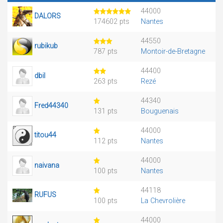
44000
DALORS
174602 pts
Nantes
44550
rubikub
787 pts
Montoir-de-Bretagne
44400
dbil
263 pts
Rezé
44340
Fred44340
131 pts
Bouguenais
44000
titou44
112 pts
Nantes
44000
naivana
100 pts
Nantes
44118
RUFUS
100 pts
La Chevrolière
44000