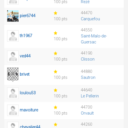
100 pts
Rezé
44470
pier6744
100 pts
Carquefou
44550
th1967
Saint-Malo-de-
100 pts
Guersac
44190
ved44
100 pts
Clisson
44880
brivet
100 pts
Sautron
44640
loulou53
100 pts
Le Pellerin
44700
mavoiture
100 pts
Orvault
44260
chevalier44