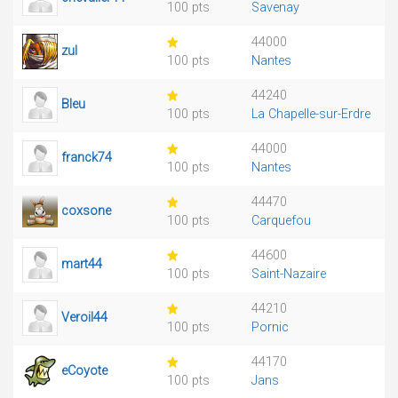
100 pts
Savenay
44000
zul
100 pts
Nantes
44240
Bleu
100 pts
La Chapelle-sur-Erdre
44000
franck74
100 pts
Nantes
44470
coxsone
100 pts
Carquefou
44600
mart44
100 pts
Saint-Nazaire
44210
Veroil44
100 pts
Pornic
44170
eCoyote
100 pts
Jans