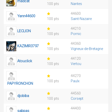
madcat
100 pts
Nantes
44600
Yann44600
100 pts
Saint-Nazaire
44210
LECLION
100 pts
Pornic
44360
KAZIMIR3797
100 pts
Vigneux-de-Bretagne
44120
Atouclick
100 pts
Vertou
44270
100 pts
Paulx
PAPYRONCHON
44560
djobiba
100 pts
Corsept
44400
sabpas