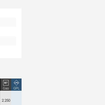
Gas
GPL
2.250