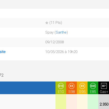
(11 Pts)
Spay (
Sarthe
)
09/12/2008
site
10/05/2026 à 19h20
72
E10
S98
S95
E85
Gas+
2.350