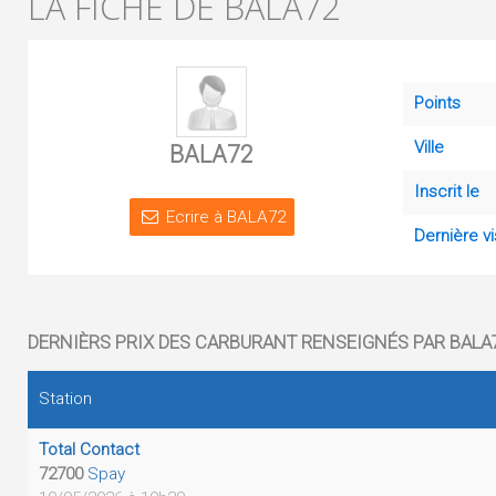
LA FICHE DE BALA72
Points
Ville
BALA72
Inscrit le
Ecrire à BALA72
Dernière vi
DERNIÈRS PRIX DES CARBURANT RENSEIGNÉS PAR BALA
Station
Total Contact
72700
Spay