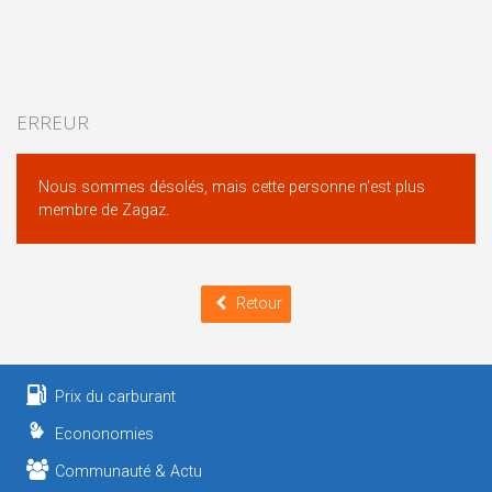
ERREUR
Nous sommes désolés, mais cette personne n'est plus
membre de Zagaz.
Retour
Prix du carburant
Econonomies
Communauté & Actu