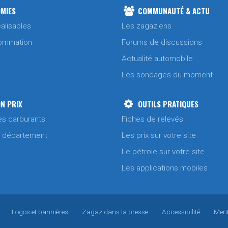
MIES
COMMUNAUTÉ & ACTU
alisables
Les zagaziens
ommation
Forums de discussions
Actualité automobile
Les sondages du moment
N PRIX
OUTILS PRATIQUES
es carburants
Fiches de relevés
/ département
Les prix sur votre site
Le pétrole sur votre site
Les applications mobiles
Logos et bannières
Zagaz dans la presse
Accessibilité
Ment