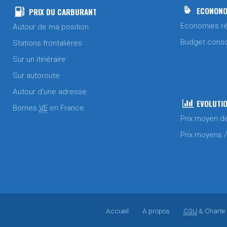
ECONONO
PRIX DU CARBURANT
Economies ré
Autour de ma position
Budget cons
Stations frontalières
Sur un itinéraire
Sur autoroute
Autour d'une adresse
EVOLUTIO
Bornes
VE
en France
Prix moyen d
Prix moyens 
Accueil
A propos
CGU
& Charte