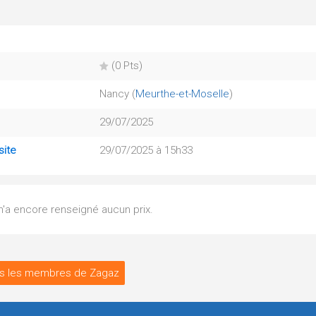
(0 Pts)
Nancy (
Meurthe-et-Moselle
)
29/07/2025
site
29/07/2025 à 15h33
 n'a encore renseigné aucun prix.
s les membres de Zagaz