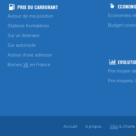
ECONONO
PRIX DU CARBURANT
Economies ré
Autour de ma position
Budget cons
Stations frontalières
Sur un itinéraire
Sur autoroute
Autour d'une adresse
EVOLUTIO
Bornes
VE
en France
Prix moyen d
Prix moyens 
Accueil
A propos
CGU
& Charte