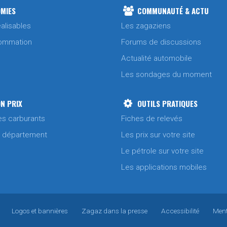
MIES
COMMUNAUTÉ & ACTU
alisables
Les zagaziens
ommation
Forums de discussions
Actualité automobile
Les sondages du moment
N PRIX
OUTILS PRATIQUES
es carburants
Fiches de relevés
/ département
Les prix sur votre site
Le pétrole sur votre site
Les applications mobiles
Logos et bannières
Zagaz dans la presse
Accessibilité
Ment