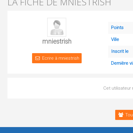
LA FICHE DE MNIESTRISH
Points
Ville
mniestrish
Inscrit le
Ecrire à mniestrish
Dernière vi
Cet utilisateur
Tou