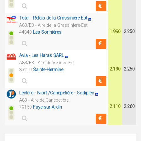
Total - Relais de la Grassinière-Est
A83/E3 - Aire de la Grassinière-Est
1.990
2.250
44840
Les Sorinières
Avia - Les Haras SARL
A83/E3 - Aire de Vendée-Est
2.130
2.250
85210
Sainte-Hermine
Leclerc - Niort /Canepetière - Sodiplec
A83 - Aire de Canepetière
2.110
2.260
79160
Faye-sur-Ardin